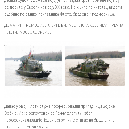
делила судбину државе којој је припадала кроз промене које су
се десиле у Европи на крају XX века. Из књиге ће читалац видети
судбине поједнихх припадника Флоте, бродова и подморница.
ДОМАЋИН ПРОМОЦИЈЕ КЊИГЕ БИЛА ЈЕ ФЛОТА КОЈЕ ИМА – РЕЧНА
ФЛОТИЛА ВОЈСКЕ СРБИЈЕ
Данас у овој Флоти служе професионални припадници Војске
Србије. Иако регрутован за Речну флотилу , због
професионализације, један регрут није стигао на брод, али је
стигао на промоцију књиге :