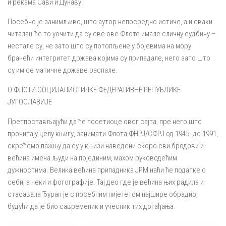
и рекама Сави и Дунаву.
Посебно је занимљиво, што аутор непосредно истиче, а и сваки
читалац ће то уочити да су све ове Флоте имале сличну судбину –
нестале су, не зато што су потопљене у бојевима на мору
бранећи интегритет држава којима су припадале, него зато што
су им се матичне државе распале.
О ФЛОТИ СОЦИЈАЛИСТИЧКЕ ФЕДЕРАТИВНЕ РЕПУБЛИКЕ
ЈУГОСЛАВИЈЕ
Претпостављајући да ће посетиоце овог сајта, пре него што
прочитају целу књигу, занимати Флота ФНРЈ/СФРЈ од 1945. до 1991,
скрећемо пажњу да су у књизи наведени скоро сви бродови и
већина имена људи на појединим, махом руководећим
дужностима. Велика већина припадника ЈРМ наћи ће податке о
себи, а неки и фогографије. Тај део где је већина њих радила и
стасавала Ђуран је с посебним пијететом најшире обрадио,
будући да је био савременик и учесник тих догађања.