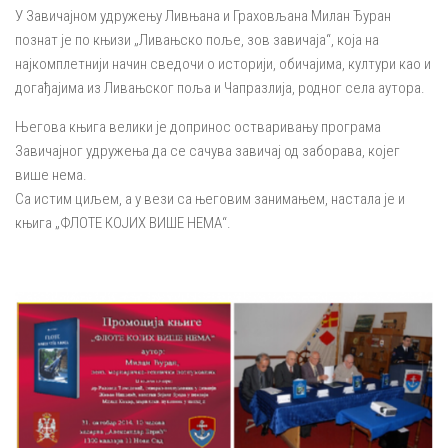
У Завичајном удружењу Ливњана и Граховљана Милан Ђуран
познат је по књизи „Ливањско поље, зов завичаја“, која на
најкомплетнији начин сведочи о историји, обичајима, култури као и
догађајима из Ливањског поља и Чапразлија, родног села aутора.
Његова књига велики је допринос остваривању програма
Завичајног удружења да се сачува завичај од заборава, којег
више нема.
Са истим циљем, а у вези са његовим занимањем, настала је и
књига „ФЛОТЕ КОЈИХ ВИШЕ НЕМА“.