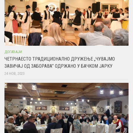
ДОГАЂАЈИ
ЧЕТРНАЕСТО ТРАДИЦИОНАЛНО ДРУЖЕЊЕ „ЧУВАЈМО
ЗАВИЧАЈ ОД ЗАБОРАВА” ОДРЖАНО У БАЧКОМ ЈАРКУ
24 НОВ, 2023