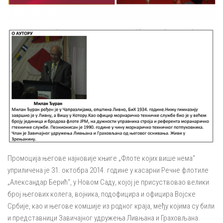
Промоција његове најновије књиге „Флоте којих више нема“
уприличена је 31. октобра 2014. године у касарни Речне флотиле
„Александар Берић“, у Новом Саду, којој је присуствовао велики
број његових колега, војника, подофицира и официра Војске
Србије, као и његове комшије из родног краја, међу којима су били
и представници Завичајног удружења Ливњана и Граховљана.