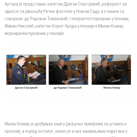
Аутора је представио капетан Драган Спасојевић, референт за
односе са јавношћу Речне флотиле у Новом Саду, а о књизи су
говорили: др Радован Томановић, генерал-потпуковник у пензији,
Живан Николић, капетан бојног брода у пензији и Милан Комар,
морнарички пуковник у пензији.
Милан Комар је уређивао књигу (укључно припрема за штампу и
прелом), а поред осталог, изнео је и низ занимљивих података о