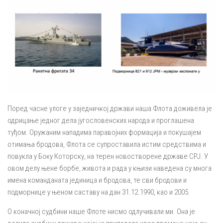
Поред часне улоге у заједничкој држави наша Флота доживела је
одрицање једног дела југословенских народа и проглашена
туђом. Оружаним нападима паравојних формација и покушајем
отимања бродова, Флота се супроставила истим средствима и
повукла у Боку Которску, на терен новостворене државе СРЈ. У
овом делу њене борбе, живота и рада у књизи наведена су многа
имена команданата јединица и бродова, те сви бродови и
подморнице у њеном саставу на дан 31.12.1990, као и 2005.
О коначној судбини наше Флоте нисмо одлучивали ми. Она је