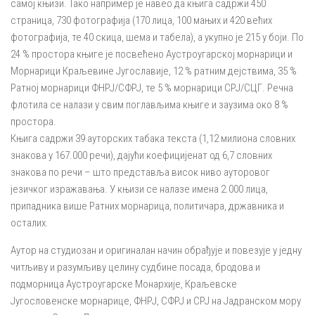
самој књизи. Тако например је навео да књига садржи 450
страница, 730 фотографија (170 лица, 100 мањих и 420 већих
фотографија, те 40 скица, шема и табела), а укупно је 215 у боји. По
24 % простора књиге је посвећено Аустроугарској морнарици и
Морнарици Краљевине Југославије, 12 % ратним дејствима, 35 %
Ратној морнарици ФНРЈ/СФРЈ, те 5 % морнарици СРЈ/СЦГ. Речна
флотила се налази у свим поглављима књиге и заузима око 8 %
простора.
Књига садржи 39 ауторских табака текста (1,12 милиона словних
знакова у 167.000 речи), дајући коефицијенат од 6,7 словних
знакова по речи – што представља висок ниво ауторовог
језичког изражавања. У књизи се налазе имена 2.000 лица,
припадника више Ратних морнарица, политичара, државника и
осталих.
Аутор на студиозан и оригиналан начин обрађује и повезује у једну
читљиву и разумљиву целину судбине посада, бродова и
подморница Аустроугарске Монархије, Краљевске
Југословенске морнарице, ФНРЈ, СФРЈ и СРЈ на Јадранском мору