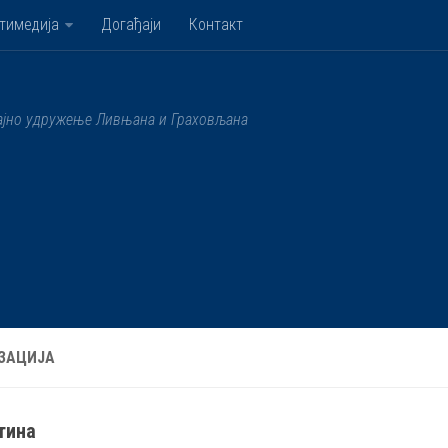
тимедија
Догађаји
Контакт
ајно удружење Ливњана и Граховљана
ЗАЦИЈА
тина