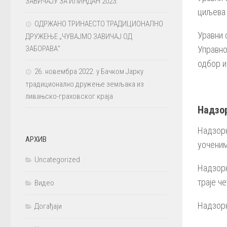
ЗАВИЧАЈУ ЗА ИЛИНДАН 2023.
циљева 
ОДРЖАНО ТРИНАЕСТО ТРАДИЦИОНАЛНО
Уравни 
ДРУЖЕЊЕ „ЧУВАЈМО ЗАВИЧАЈ ОД
ЗАБОРАВА”
Управно
одбор и
26. новембра 2022. у Бачком Јарку
традиционално дружење земљака из
ливањско-граховског краја
Надзо
Надзорн
АРХИВ
уоченим
Uncategorized
Надзорн
траје ч
Видео
Надзорн
Догађаји