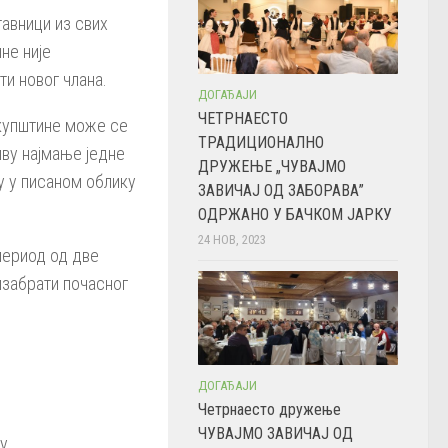
авници из свих
не није
и новог члана.
ДОГАЂАЈИ
ЧЕТРНАЕСТО
купштине може се
ТРАДИЦИОНАЛНО
иву најмање једне
ДРУЖЕЊЕ „ЧУВАЈМО
у у писаном облику
ЗАВИЧАЈ ОД ЗАБОРАВА”
ОДРЖАНО У БАЧКОМ ЈАРКУ
24 НОВ, 2023
период од две
изабрати почасног
ДОГАЂАЈИ
Четрнаесто дружење
ЧУВАЈМО ЗАВИЧАЈ ОД
њу