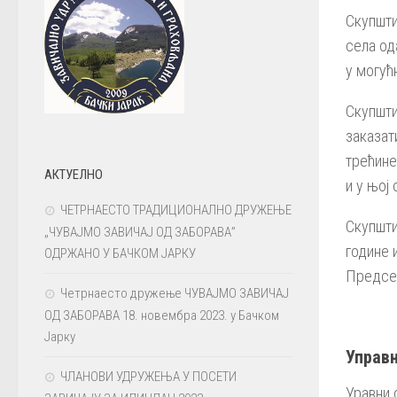
Скупшти
села од
у могућ
Скупшти
заказат
трећине
АКТУЕЛНО
и у њој
ЧЕТРНАЕСТО ТРАДИЦИОНАЛНО ДРУЖЕЊЕ
Скупшти
„ЧУВАЈМО ЗАВИЧАЈ ОД ЗАБОРАВА”
године 
ОДРЖАНО У БАЧКОМ ЈАРКУ
Предсе
Четрнаесто дружење ЧУВАЈМО ЗАВИЧАЈ
ОД ЗАБОРАВА 18. новембра 2023. у Бачком
Јарку
Управ
ЧЛАНОВИ УДРУЖЕЊА У ПОСЕТИ
Уравни 