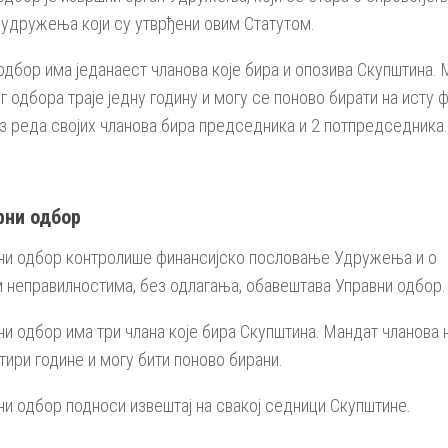
удружења који су утврђени овим Статутом.
одбор има једанаест чланова које бира и опозива Скупштина.
г одбора траје једну годину и могу се поново бирати на исту ф
з реда својих чланова бира председника и 2 потпредседника.
рни одбор
и одбор контролише финансијско пословање Удружења и о
 неправилностима, без одлагања, обавештава Управни одбор.
и одбор има три члана које бира Скупштина. Мандат чланова
етири године и могу бити поново бирани.
и одбор подноси извештај на свакој седници Скупштине.