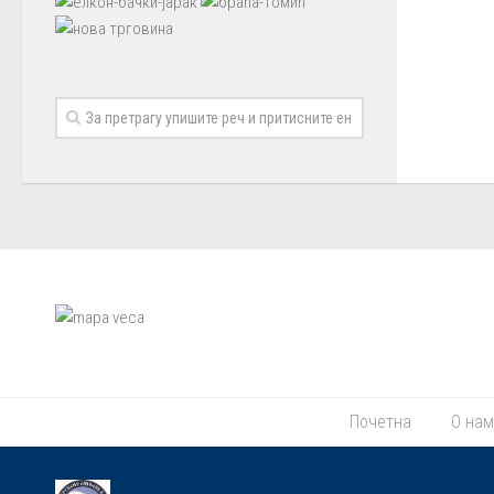
Почетна
О на