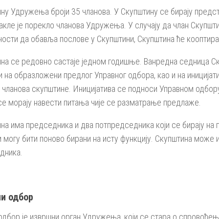
ну Удружења броји 35 чланова. У Скупштину се бирају предст
акле је порекло чланова Удружења. У случају да члан Скупшти
ности да обавља послове у Скупштини, Скупштина ће кооптират
на се редовно састаје једном годишње. Ванредна седница С
и на образложени предлог Управног одбора, као и на иницијат
 чланова скупштине. Иницијатива се подноси Управном одбор
 се морају навести питања чије се разматрање предлаже.
на има председника и два потпредседника који се бирају на 
и могу бити поново бирани на исту функцију. Скупштина може 
дника.
ни одбор
одбор је извршни орган Удружења, који се стара о спровође