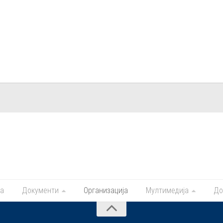
ма
Документи
Организација
Мултимедија
До