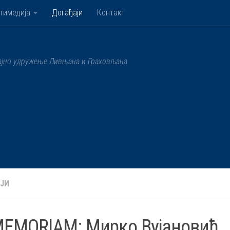
тимедија
Догађаји
Контакт
ајно удружење Ливњана и Граховљана
ЈИ
MEMORIAM: Мирко Вујановић