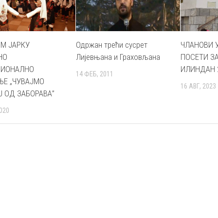
ОМ ЈАРКУ
Одржан трећи сусрет
ЧЛАНОВИ 
НО
Лијевњана и Граховљана
ПОСЕТИ З
ЦИОНАЛНО
ИЛИНДАН 2
14 ФЕБ, 2011
Е „ЧУВАЈМО
16 АВГ, 2023
Ј ОД ЗАБОРАВА”
020