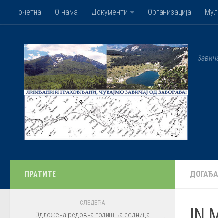
Почетна
О нама
Документи
Организација
Мул
Завич
ПРАТИТЕ
ДОГАЂА
СЛЕДЕЋА
IN 
Одложена редовна годишња седница