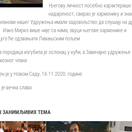
Његову личност посебно карактерише
надареност, свирао је хармонику и зна
 чланови нашег Удружења имали задовољство да слушају на 
у. Иако Мирко више није са нама, звуци његове хармонике и
дуго ће одзвањати Ливањским пољем.
 породица изгубила је ослонац у кући, а Завичајно удружење
иозног члана.
н је у Новом Саду, 16.11.2020. године.
 је вечна слава.
Ш ЗАНИМЉИВИХ ТЕМА