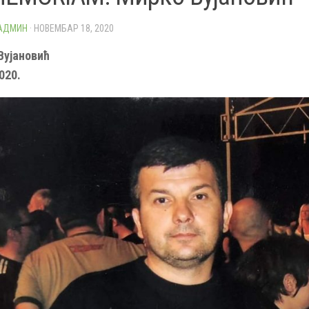
 АДМИН
· НОВЕМБАР 18, 2020
Вујановић
020.