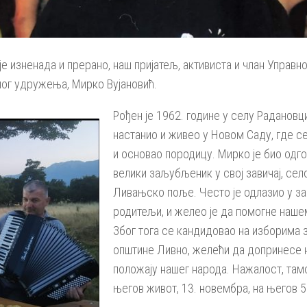
је изненада и прерано, наш пријатељ, активиста и члан Управн
ног удружења, Мирко Вујановић.
Рођен је 1962. године у селу Радановци
настанио и живео у Новом Саду, где с
и основао породицу. Мирко је био одго
велики заљубљеник у свој завичај, сел
Ливањско поље. Често је одлазио у зав
родитељи, и желео је да помогне наше
Због тога се кандидовао на изборима 
општине Ливно, желећи да допринесе 
положају нашег народа. Нажалост, тамо
његов живот, 13. новембра, на његов 5