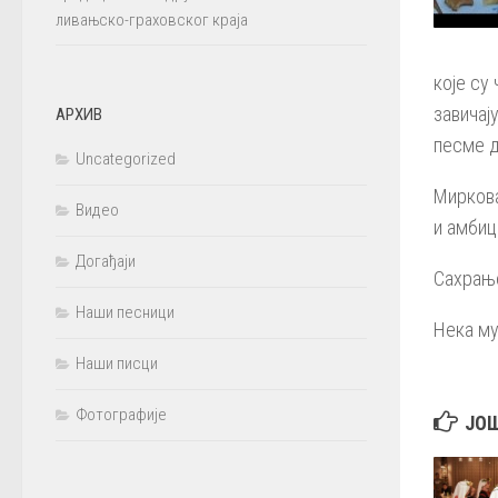
ливањско-граховског краја
које су
завичај
АРХИВ
песме 
Uncategorized
Миркова
Видео
и амбиц
Догађаји
Сахрање
Наши песници
Нека му
Наши писци
Фотографије
ЈО