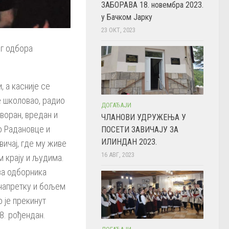
ЗАБОРАВА 18. новембра 2023.
у Бачком Јарку
23 ОКТ, 2023
ог одбора
, а касније се
е школовао, радио
ДОГАЂАЈИ
воран, вредан и
ЧЛАНОВИ УДРУЖЕЊА У
о Радановце и
ПОСЕТИ ЗАВИЧАЈУ ЗА
ИЛИНДАН 2023.
ичај, где му живе
16 АВГ, 2023
м крају и људима.
за одборника
напретку и бољем
 је прекинут
8. рођендан.