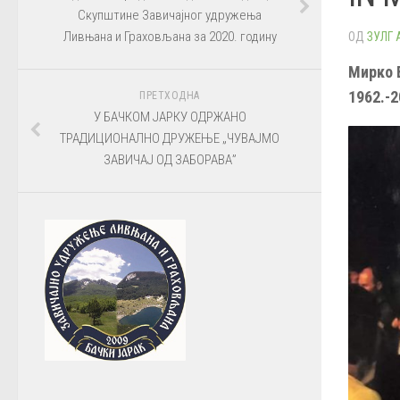
Скупштине Завичајног удружења
Ливњана и Граховљана за 2020. годину
ОД
ЗУЛГ
Мирко 
1962.-2
ПРЕТХОДНА
У БАЧКОМ ЈАРКУ ОДРЖАНО
ТРАДИЦИОНАЛНО ДРУЖЕЊЕ „ЧУВАЈМО
ЗАВИЧАЈ ОД ЗАБОРАВА”