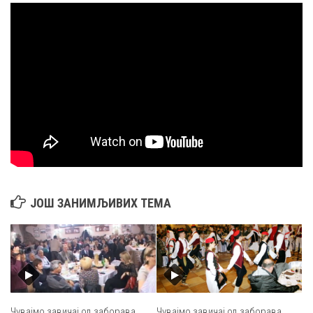
ЈОШ ЗАНИМЉИВИХ ТЕМА
Чувајмо завичај од заборава
Чувајмо завичај од заборава