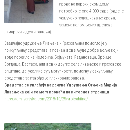
крова на парохијском дому
потребно је око 4.000 евра (овде је
укључено подашчавање крова,
замена поломљених црепова,
лимарски и други радови).
Завичајно удружење Ливњана и Граховљана помогло је у
прикупљању средстава, а позива и све људе добре воље који
воде порекло из Челебића, Бојмуната, Радановаца, Врбице,
Богдаша, Бастаса, али и свих других села ливањске и граховске
општине, да, уколико су у могућности, помогну у сакупљању
средстава за извођење планираних радова.
Средства се уплаћују на рачуне Удружења Огњена Марија
Ливањска који се могу пронаћи на интернет страници
https://omlivanjska.com/2018/10/25/vrbicahitno/
.