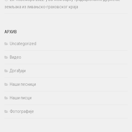
земљака из ливањско-граховског краја
АРХИВ
Uncategorized
Видео
Догађаји
Наши песници
Наши писци
Фотографије