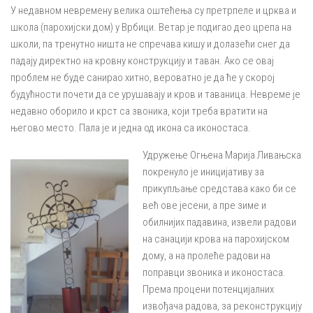
У недавном невремену велика оштећења су претрпеле и црква и
школа (парохијски дом) у Врбици. Ветар је подигао део црепа на
школи, па тренутно ништа не спречава кишу и долазећи снег да
падају директно на кровну конструкцију и таван. Ако се овај
проблем не буде санирао хитно, вероватно је да ће у скорој
будућности почети да се урушавају и кров и таваница. Невреме је
недавно оборило и крст са звоника, који треба вратити на
његово место. Пала је и једна од икона са иконостаса.
Удружење Огњена Марија Ливањска
покренуло је иницијативу за
прикупљање средстава како би се
већ ове јесени, а пре зиме и
обилнијих падавина, извели радови
на санацији крова на парохијском
дому, а на пролеће радови на
поправци звоника и иконостаса.
Према процени потенцијалних
извођача радова, за реконструкцију