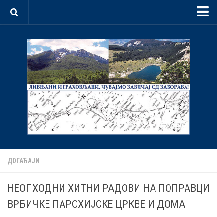
Почетна
О нама
Документи
Статут
Програм
Организација
Мултимедија
Видео
ДОГАЂАЈИ
Галерије
НЕОПХОДНИ ХИТНИ РАДОВИ НА ПОПРАВЦИ
Догађаји
ВРБИЧКЕ ПАРОХИЈСКЕ ЦРКВЕ И ДОМА
Контакт