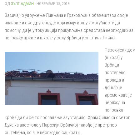
ОД
ЗУЛГ АДМИН
· НОВЕМБАР 15, 2018
Завичајно удружење Ливњана и Граховљана обавештава своје
чланове и све друге људе који имају вољу и могућности да
помогну, да је у току акција прикупљања средстава неопходних за
поправку цркве и школе у селу Врбици у општини Ливно.
Парохијски дом
(школа) у
Врбици
постепено
пропада и
дошло је
време када је
неопходна
поправка
крова да би се то пропадање зауставило. Храм Силаска светог
Духа на апостоле у Парохији Врбичкој такође је претрпео
оштећења, која је неопходно санирати.