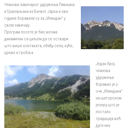
Чланови завичајног удружења Ливњана
и Граховљана из Бачког Јарка и ове
године боравили су за „Илиндан“ у
свом завичају.
Програм посете је био веома
динамичан са циљем да се оствари
што више контаката, обиђу села, куће,
цркве и гробља.
Један број
чланова
удружења
боравио је у
очи „Илиндана“
на шаторском
језеру што је
постало
традиција већ
дуги низ