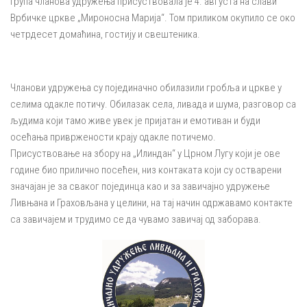
Група чланова удружења присуствовала је 4. августа на слави
Врбичке цркве „Мироносна Марија“. Том приликом окупило се око
четрдесет домаћина, гостију и свештеника.
Чланови удружења су појединачно обилазили гробља и цркве у
селима одакле потичу. Обилазак села, ливада и шума, разговор са
људима који тамо живе увек је пријатан и емотиван и буди
осећања привржености крају одакле потичемо.
Присуствовање на збору на „Илиндан“ у Црном Лугу који је ове
године био прилично посећен, низ контаката који су остварени
значајан је за сваког појединца као и за завичајно удружење
Ливњана и Граховљана у целини, на тај начин одржавамо контакте
са завичајем и трудимо се да чувамо завичај од заборава.