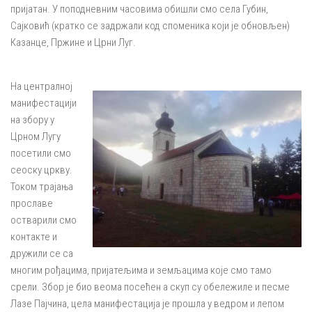
пријатан. У поподневним часовима обишли смо села Губин,
Сајковић (кратко се задржали код споменика који је обновљен)
Казанце, Пржине и Црни Луг.
На централној
манифестацији
на збору у
Црном Лугу
посетили смо
сеоску цркву.
Током трајања
прославе
остварили смо
контакте и
дружили се са
многим рођацима, пријатељима и земљацима које смо тамо
срели. Збор је био веома посећен а скуп су обележиле и песме
Лазе Пајчина, цела манифестација је прошла у ведром и лепом