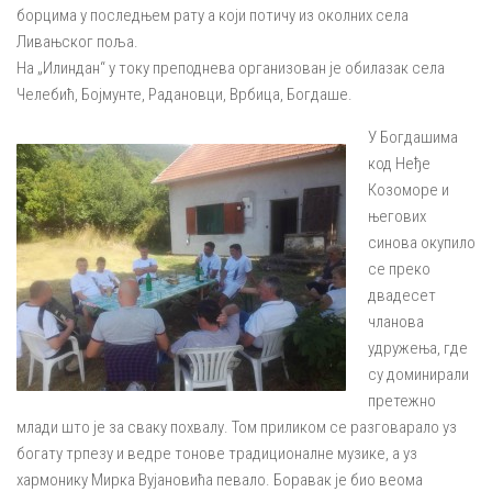
борцима у последњем рату а који потичу из околних села
Ливањског поља.
На „Илиндан“ у току преподнева организован је обилазак села
Челебић, Бојмунте, Радановци, Врбица, Богдаше.
У Богдашима
код Неђе
Козоморе и
његових
синова окупило
се преко
двадесет
чланова
удружења, где
су доминирали
претежно
млади што је за сваку похвалу. Том приликом се разговарало уз
богату трпезу и ведре тонове традиционалне музике, а уз
хармонику Мирка Вујановића певало. Боравак је био веома