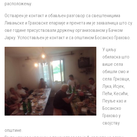
расположењу.
Остварен је контакт и обављен разговор са свештеницима
Ливањске и Граховске епархије и пренета им је захвалница што су
ове године присуствовали дружењу организованом у Бачком
Јарку. Успостављен је контакт и са општином Босанско Грахово.
У циљу
обиласка што
више села
обишли смо и
села: Грковци,
Лука, Исјек,
Пећи, Кесићи,
Пеуље као и
Босанско
Грахово у
својству
општине.