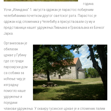
година.
Уочи „Илиндана“ 1. августа одржан је парастос побијеним
челебићанима почетком другог светског рата. Парастос је
одржан код споменика у Челебићу а присуствовали су му и
представници нашег удружења Ливњана и Граховљана из Бачког
Јарка.
Организован је
обилазак
цркве у Губину
где се гради
парохијски дом
са собама за
ноћење чију је
изградњу
помогло наше
удружење и
поједини
чланови удружења. У оквиру гусинске цркве је и споменик палим