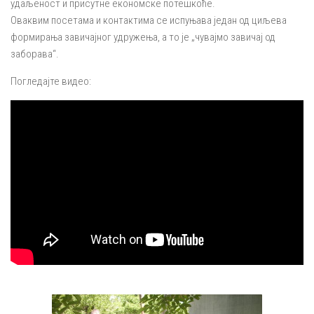
удаљеност и присутне економске потешкоће.
Оваквим посетама и контактима се испуњава један од циљева
формирања завичајног удружења, а то је „чувајмо завичај од
заборава“.
Погледајте видео: