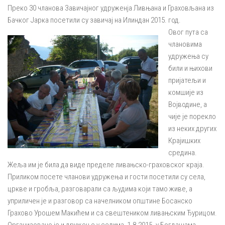
Преко 30 чланова Завичајног удруженја Ливњана и Граховљана из
Бачког Јарка посетили су завичај на Илиндан 2015. год.
Овог пута са
члановима
удружења су
били и њихови
пријатељи и
комшије из
Војводине, а
чије је порекло
из неких других
Крајишких
средина.
Жеља им је била да виде пределе ливањско-граховског краја.
Приликом посете чланови удружења и гости посетили су села,
цркве и гробља, разговарали са људима који тамо живе, а
уприличен је и разговор са начелником општине Босанско
Грахово Урошем Макићем и са свештеником ливањским Ђурицом.