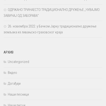
ОДРЖАНО ТРИНАЕСТО ТРАДИЦИОНАЛНО ДРУЖЕЊЕ „ЧУВАЈМО
ЗАВИЧАЈ ОД ЗАБОРАВА”
26. новембра 2022. у Бачком Јарку традиционално дружење
земљака из ливањско-граховског краја
АРХИВ
Uncategorized
Видео
Догађаји
Наши песници
Наши писци