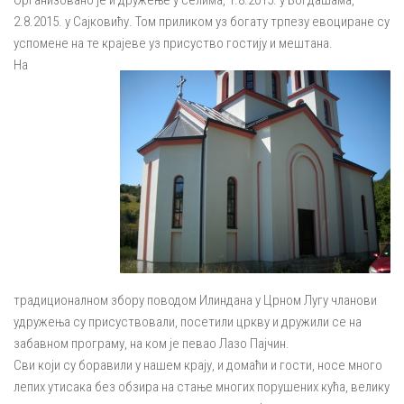
Организовано је и дружење у селима, 1.8.2015. у Богдашама,
2.8.2015. у Сајковићу. Том приликом уз богату трпезу евоциране су
успомене на те крајеве уз присуство гостију и мештана.
На
традиционалном збору поводом Илиндана у Црном Лугу чланови
удружења су присуствовали, посетили цркву и дружили се на
забавном програму, на ком је певао Лазо Пајчин.
Сви који су боравили у нашем крају, и домаћи и гости, носе много
лепих утисака без обзира на стање многих порушених кућа, велику