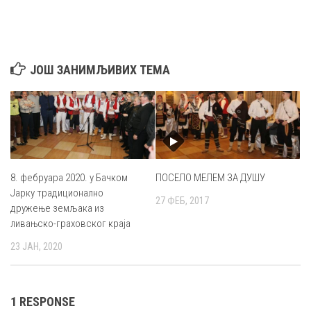
ЈОШ ЗАНИМЉИВИХ ТЕМА
8. фебруара 2020. у Бачком
ПОСЕЛО МЕЛЕМ ЗА ДУШУ
Јарку традиционално
27 ФЕБ, 2017
дружење земљака из
ливањско-граховског краја
23 ЈАН, 2020
1 RESPONSE