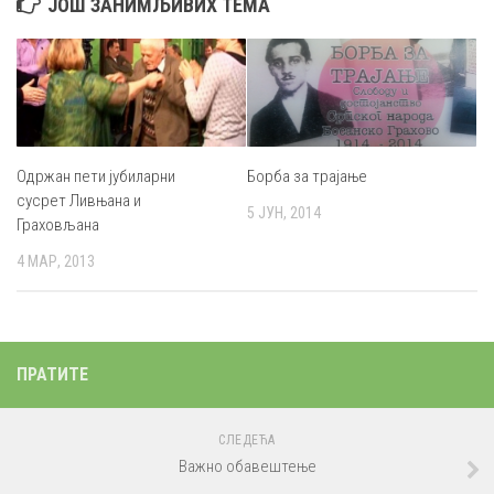
ЈОШ ЗАНИМЉИВИХ ТЕМА
Одржан пети јубиларни
Борба за трајање
сусрет Ливњана и
5 ЈУН, 2014
Граховљана
4 МАР, 2013
ПРАТИТЕ
СЛЕДЕЋА
Важно обавештење