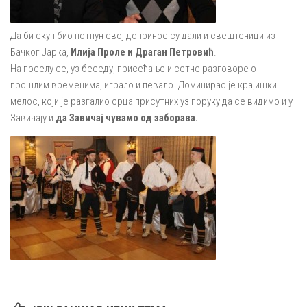
Да би скуп био потпун свој допринос су дали и свештеници из
Бачког Јарка,
Илија Проле и Драган Петровић
.
На поселу се, уз беседу, присећање и сетне разговоре о
прошлим временима, играло и певало. Доминирао је крајишки
мелос, који је разгалио срца присутних уз поруку да се видимо и у
Завичају и
да Завичај чувамо од заборава.