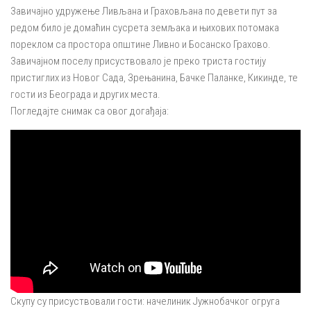
Завичајно удружење Ливљана и Граховљана по девети пут за
редом било је домаћин сусрета земљака и њихових потомака
пореклом са простора општине Ливно и Босанско Грахово.
Завичајном поселу присуствовало је преко триста гостију
пристиглих из Новог Сада, Зрењанина, Бачке Паланке, Кикинде, те
гости из Београда и других места.
Погледајте снимак са овог догађаја:
Скупу су присуствовали гости: начелиник Јужнобачког огруга