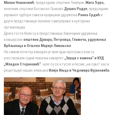
Милан Новаковић
, председник општине Темерин
Жига Ђуро,
начелник општине Босанско Грахово
Душко Радун
, председник
управног одбора савеза крајишких удружења
Ранка Срдић
и
други представници локалне самоуправе и културних
организација.
Драги гости били су и представници Завичајних удружења
комшијских
општина Дрвара, Петровца, Гламоча, удружења
Врбљанаца и Огњене Марије Ливањске
.
На самом почетку изведен је пригодан програм у ком су
учествовали сјајни певачки кавартет
„Звуци с камена“ и КУД
„Младен Стојановић“
, чуле су се и гусле и песме „на суво“ као и
рецитације наших земљака
Илије Ињца и Чедомира Вујановића
.