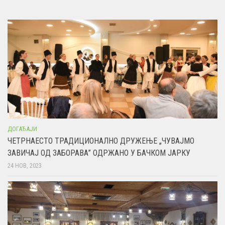
ДОГАЂАЈИ
ЧЕТРНАЕСТО ТРАДИЦИОНАЛНО ДРУЖЕЊЕ „ЧУВАЈМО
ЗАВИЧАЈ ОД ЗАБОРАВА” ОДРЖАНО У БАЧКОМ ЈАРКУ
24 НОВ, 2023