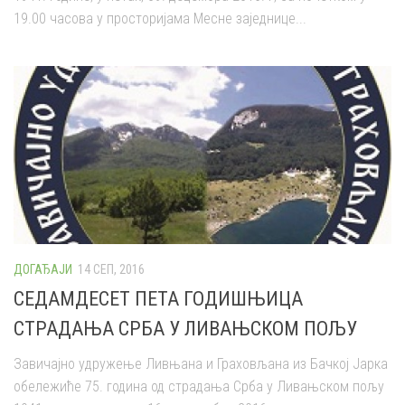
19.00 часова у просторијама Месне заједнице...
ДОГАЂАЈИ
14 СЕП, 2016
СЕДАМДЕСЕТ ПЕТА ГОДИШЊИЦА
СТРАДАЊА СРБА У ЛИВАЊСКОМ ПОЉУ
Завичајно удружење Ливњана и Граховљана из Бачкој Јарка
обележиће 75. година од страдања Срба у Ливањском пољу