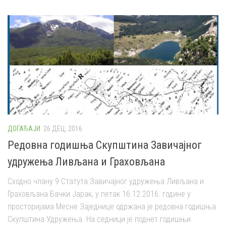
ДОГАЂАЈИ
26 ДЕЦ, 2016
Редовна годишња Скупштина Завичајног
удружења Ливљана и Граховљана
Сходно члану 9 Статута Завичајног удружења Ливљана и
Граховљана Бачки Јарак, у петак 16.12.2016. године у
просторијама Месне Заједнице одржана је редовна годишња
Скупштина Удружења. На седници је поднет годишњи