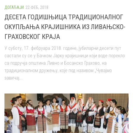
ДОГАЂАЈИ
22 ФЕБ, 2018
ДЕСЕТА ГОДИШЊИЦА ТРАДИЦИОНАЛНОГ
ОКУПЉАЊА КРАЈИШНИКА ИЗ ЛИВАЊСКО-
ГРАХОВСКОГ КРАЈА
У суботу, 17. фебруара 2018. године, јубиларни десети пут
састали су се у Бачком Јарку крајишници који воде порекло
са подручја општина Ливно и Босанско Грахово, на
традиционалном дружењу, које под називом „Чувајмо
завичај...