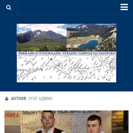
Почетна
О нама
Документи
Статут
Програм
Организација
Мултимедија
Видео
AUTHOR:
ЗУЛГ АДМИН
Галерије
Догађаји
Контакт