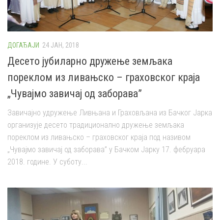
ДОГАЂАЈИ
24 ЈАН, 2018
Десето јубиларно дружење земљака
пореклом из ливањско – граховског краја
„Чувајмо завичај од заборава”
Завичајно удружење Ливњана и Граховљана из Бачког Јарка
организује десето традиционално дружење земљака
пореклом из ливањско – граховског краја под називом
„Чувајмо завичај од заборава” у Бачком Јарку 17. фебруара
2018. године. У суботу...