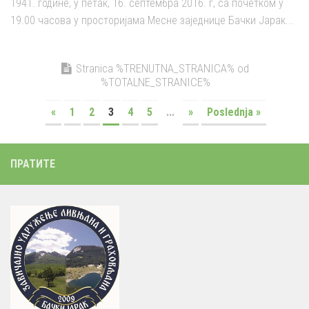
1941. године, у петак, 16. септембра 2016. г, са почетком у
19.00 часова у просторијама Месне заједнице Бачки Јарак...
Stranica %TRENUTNA_STRANICA% od
%TOTALNE_STRANICE%
«
1
2
3
4
5
...
»
Poslednja »
ПРАТИТЕ