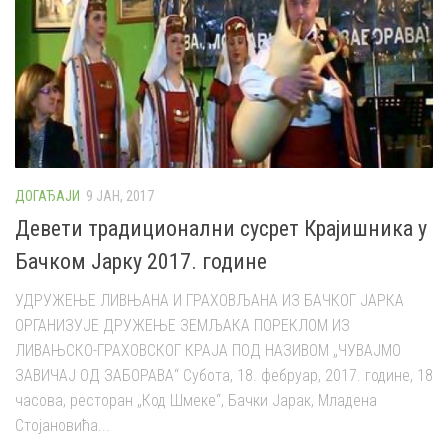
ДОГАЂАЈИ
9 ЈАН, 2017
Девети традиционални сусрет Крајишника у
Бачком Јарку 2017. године
УДРУЖЕЊЕ ЛИВЊАНА И ГРАХОВЉАНА ИЗ БАЧКОГ ЈАРКА
ОРГАНИЗУЈЕ ДРУЖЕЊЕ ЗЕМЉАКА ПОРЕКЛОМ ИЗ
ЛИВАЊСКО-ГРАХОВСКОГ КРАЈА ПОД НАЗИВОМ „ЧУВАЈМО
ЗАВИЧАЈ ОД ЗАБОРАВА“ Субота, 18. фебруар, 2017. године, 18
часова, ресторан „Код Шмеке“, Бачки Јарак, Младена
Стојановића...