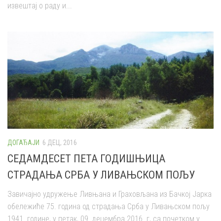
извештај о раду и...
ДОГАЂАЈИ
6 ДЕЦ, 2016
СЕДАМДЕСЕТ ПЕТА ГОДИШЊИЦА
СТРАДАЊА СРБА У ЛИВАЊСКОМ ПОЉУ
Завичајно удружење Ливњана и Граховљана из Бачкој Јарка
обележиће 75. година од страдања Срба у Ливањском пољу
1941. године, у петак, 09. децембра 2016. г, са почетком у