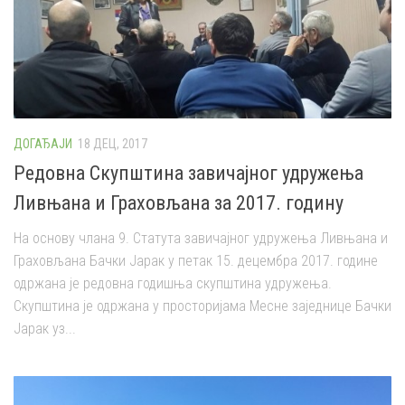
ДОГАЂАЈИ
18 ДЕЦ, 2017
Редовна Скупштина завичајног удружења
Ливњана и Граховљана за 2017. годину
На основу члана 9. Статута завичајног удружења Ливњана и
Граховљана Бачки Јарак у петак 15. децембра 2017. године
одржана је редовна годишња скупштина удружења.
Скупштина је одржана у просторијама Месне заједнице Бачки
Јарак уз...