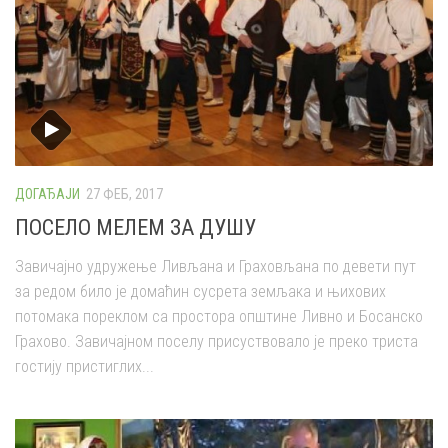
ДОГАЂАЈИ
27 ФЕБ, 2017
ПОСЕЛО МЕЛЕМ ЗА ДУШУ
Завичајно удружење Ливљана и Граховљана по девети пут
за редом било је домаћин сусрета земљака и њихових
потомака пореклом са простора општине Ливно и Босанско
Грахово. Завичајном поселу присуствовало је преко триста
гостију пристиглих...