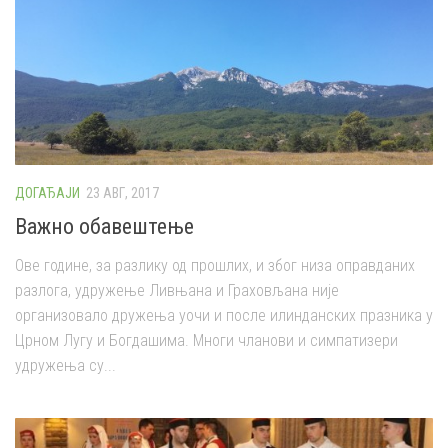
ДОГАЂАЈИ
23 АВГ, 2017
Важно обавештење
Ове године, за разлику од прошлих, и због низа оправданих
разлога, удружење Ливњана и Граховљана није
организовало дружења уочи и после илинданских празника у
Црном Лугу и Богдашима. Многи чланови и симпатизери
удружења су...