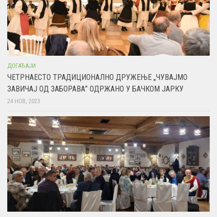
ДОГАЂАЈИ
ЧЕТРНАЕСТО ТРАДИЦИОНАЛНО ДРУЖЕЊЕ „ЧУВАЈМО
ЗАВИЧАЈ ОД ЗАБОРАВА” ОДРЖАНО У БАЧКОМ ЈАРКУ
24 НОВ, 2023