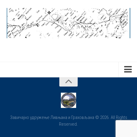
Почетна
О нама
Документи
Статут
Завичајно удружење Ливњана и Граховљана © 2026. All Rights
Reserved.
Програм