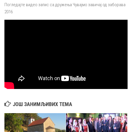
Погледајте видео запис са дружења Чувајмо завичај од заборава
2016
ЈОШ ЗАНИМЉИВИХ ТЕМА