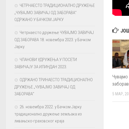
ЧЕТРНАЕСТО ТРАДИЦИОНАЛНО ДРУЖЕЊЕ
„ЧУВАЈМО ЗАВИЧАЈ ОД ЗАБОРАВА”
ОДРЖАНО У БАЧКОМ ЈАРКУ
ЈО
Четрнаесто дружење ЧУВАЈМО ЗАВИЧАЈ
ОД ЗАБОРАВА 18. новембра 2023. у Бачком
Јарку
ЧЛАНОВИ УДРУЖЕЊА У ПОСЕТИ
ЗАВИЧАЈУ ЗА ИЛИНДАН 2023.
Чувајмо 
ОДРЖАНО ТРИНАЕСТО ТРАДИЦИОНАЛНО
заборав
ДРУЖЕЊЕ „ЧУВАЈМО ЗАВИЧАЈ ОД
ЗАБОРАВА”
5 МАР, 2
26. новембра 2022. у Бачком Јарку
традиционално дружење земљака из
ливањско-граховског краја