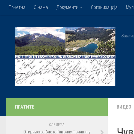
Почетна
О нама
Документи
Организација
Мул
Завич
ПРАТИТЕ
ВИДЕО
СЛЕДЕЋА
Чув
Откривање бисте Гаврилу Принципу