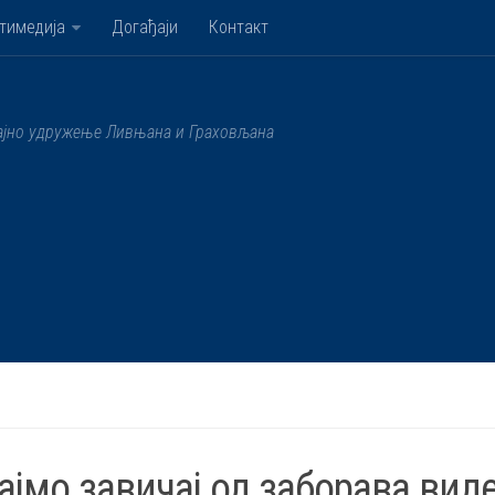
тимедија
Догађаји
Контакт
ајно удружење Ливњана и Граховљана
ајмо завичај од заборава вид