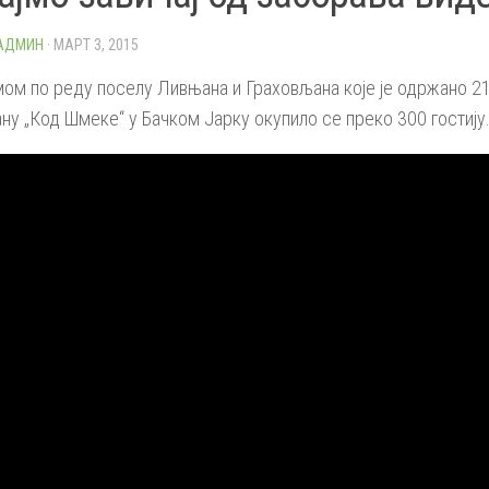
 АДМИН
· МАРТ 3, 2015
ом по реду поселу Ливњана и Граховљана које је одржано 21
ну „Код Шмеке“ у Бачком Јарку окупило се преко 300 гостију