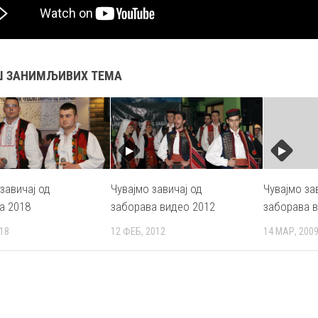
Ш ЗАНИМЉИВИХ ТЕМА
завичај од
Чувајмо завичај од
Чувајмо за
а 2018
заборава видео 2012
заборава 
018
12 ФЕБ, 2012
14 МАР, 200