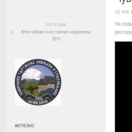
ОД
ЗУЛГ
На седм
ПРЕТХОДНА
рестора
Вече забаве и носталгије на дружењу
2015
АКТУЕЛНО