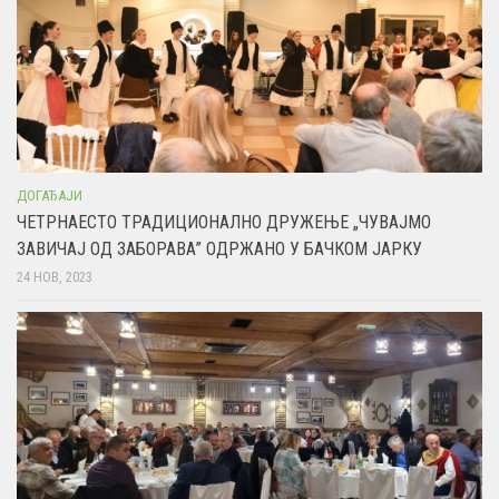
ДОГАЂАЈИ
ЧЕТРНАЕСТО ТРАДИЦИОНАЛНО ДРУЖЕЊЕ „ЧУВАЈМО
ЗАВИЧАЈ ОД ЗАБОРАВА” ОДРЖАНО У БАЧКОМ ЈАРКУ
24 НОВ, 2023