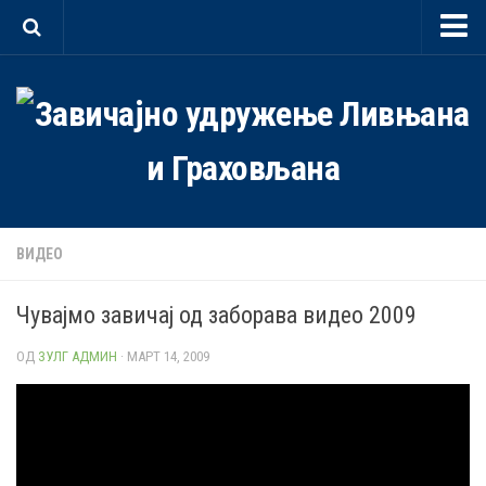
Почетна
О нама
Документи
Статут
Програм
ВИДЕО
Организација
Мултимедија
Чувајмо завичај од заборава видео 2009
Видео
ОД
ЗУЛГ АДМИН
· МАРТ 14, 2009
Галерије
Догађаји
Контакт